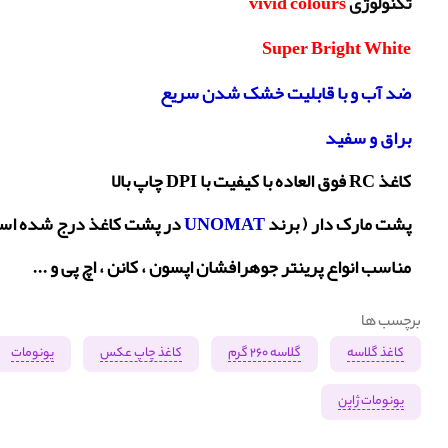
تکنولوژی
vivid colours
Super Bright White
ضد آب و با قابلیت خشک شدن سریع
براق و سفید
کاغذ RC فوق العاده با کیفیت با DPI چاپ بالا
پشت مارک دار ( برند
UNOMAT
در پشت کاغذ درج شده اس
مناسب انواع پرینتر جوهرافشان اپسون ، کانن ، اچ پی و ...
برچسب ها
کاغذ گلاسه
گلاسه 260 گرم
کاغذ چاپ عکس
یونومات
یونومات ژاپن