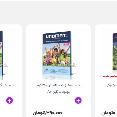
کاغذ فتو گلاسه 240 گرم 50 برگی
کاغذ لاستر ( مات دانه دار ) 260 گرم
یونومات ژاپن A4
۰تومان
۱٬۳۹۰٬۰۰۰تومان