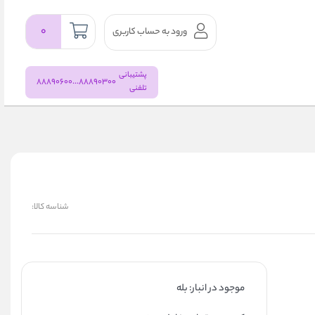
۰
ورود به حساب کاربری
پشتیبانی
88890300...88890600
تلفنی
شناسه کالا:
موجود در انبار: بله