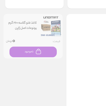
کاغذ فتو گلاسه 260 گرم
یونومات اصل ژاپن
۰
قیمت:
تومان
ناموجود