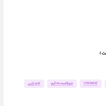
ت )
UNOMAT
فتوگلاسه 260 گرم
کاغذ ژاپنی