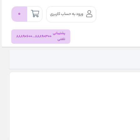
۰
ورود به حساب کاربری
پشتیبانی
88890300...88890600
تلفنی