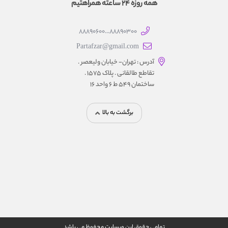
همه روزه 24 ساعته همراهتیم
88890300...88890600
Partafzar@gmail.com
آدرس : تهران- خیابان ولیعصر .
تقاطع طالقانی . پلاک 1575 .
ساختمان 549 ط 6 واحد 16
برگشت به بالا
تمامی حقوق این وبسایت محفوظ می باشد