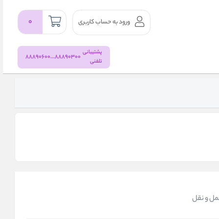
۰
ورود به حساب کاربری
پشتیبانی
88890300...88890600
تلفنی
مل و نقل