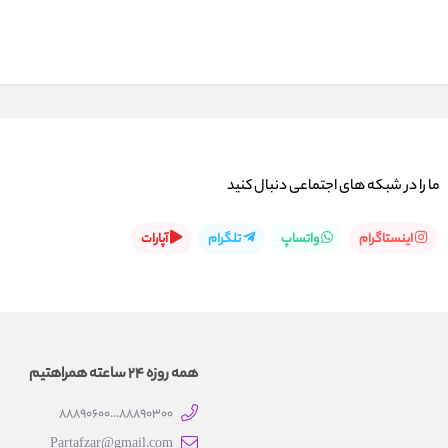
ما را در شبكه های اجتماعی دنبال کنید
اینستاگرام
واتساپ
تلگرام
آپارات
همه روزه 24 ساعته همراهتیم
88890300...88890600
Partafzar@gmail.com