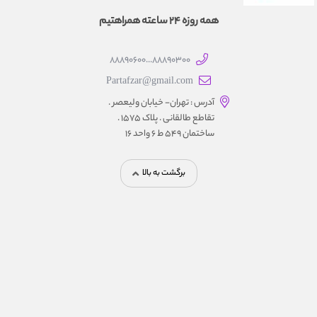
همه روزه 24 ساعته همراهتیم
88890300...88890600
Partafzar@gmail.com
آدرس : تهران- خیابان ولیعصر .
تقاطع طالقانی . پلاک 1575 .
ساختمان 549 ط 6 واحد 16
برگشت به بالا