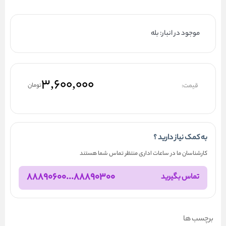
موجود در انبار: بله
۳,۶۰۰,۰۰۰
قیمت:
تومان
به کمک نیاز دارید ؟
کارشناسان ما در ساعات اداری منتظر تماس شما هستند
88890300...88890600
تماس بگیرید
برچسب ها