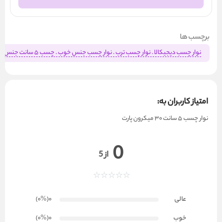
برچسب ها
نوار چسب دیجیکالا . نوار چسب ترب . نوار چسب جنس خوب . چسب 5 سانت جنس عالی . چسب ارزان جنس خوب . تولید کننده چسب . پخش کننده چسب . چسب پارت تیپ
امتیاز کاربران به:
نوار چسب 5 سانت 30 میکرون پارت
0
از 5
عالی
0
(۰
%
)
خوب
0
(۰
%
)