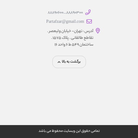
88890300...88890600
Partafzar@gmail.com
آدرس : تهران- خیابان ولیعصر .
تقاطع طالقانی . پلاک 1575 .
ساختمان 549 ط 6 واحد 16
برگشت به بالا
تمامی حقوق این وبسایت محفوظ می باشد