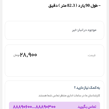
- طول 90 یارد ( 82.3 متر ) دقیق
موجود در انبار: خیر
۲۸,۹۰۰
قیمت:
تومان
به کمک نیاز دارید ؟
کارشناسان ما در ساعات اداری منتظر تماس شما هستند
88890300...88890600
تماس بگیرید