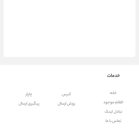
شهرستان . سراسر کشور
تولید کننده چسب پهن . تولید کننده چسب
قیمت چسب در ترب . نوار چسب باسلام
عمده فروشی نوار چسب
خدمات
خانه
آدرس
چاپار
اقلام موجود
روش ارسال
پیگیری ارسال
تبادل لینک
تماس با ما