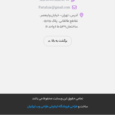
88890300...88890600
Partafzar@gmail.com
آدرس : تهران- خیابان ولیعصر .
تقاطع طالقانی . پلاک 1575 .
ساختمان 549 ط 6 واحد 16
برگشت به بالا
تمامی حقوق این وبسایت محفوظ می باشد
ساخت و
طراحی فروشگاه اینترنتی
طراحی وب ایرانیان