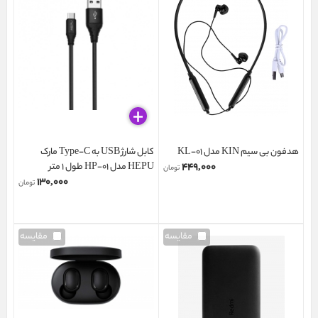
هدفون بی سیم KIN مدل KL-01
کابل شارژ USB به Type-C مارک
۴۴۹,۰۰۰
HEPU مدل HP-01 طول 1 متر
تومان
۱۳۰,۰۰۰
تومان
مقایسه
مقایسه