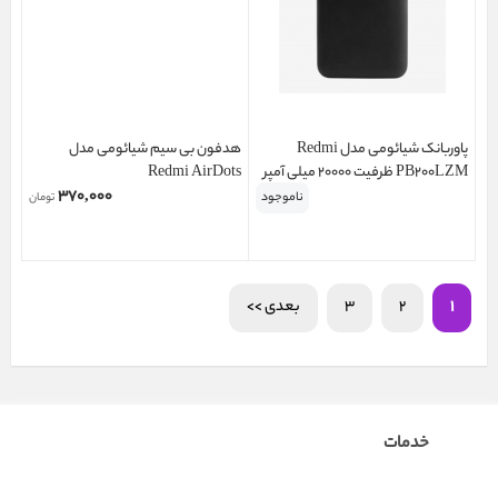
پاوربانک شیائومی مدل Redmi
هدفون بی‌ سیم شیائومی مدل
PB200LZM ظرفیت 20000 میلی آمپر
Redmi AirDots
۳۷۰,۰۰۰
ناموجود
تومان
1
2
3
بعدی >>
خدمات