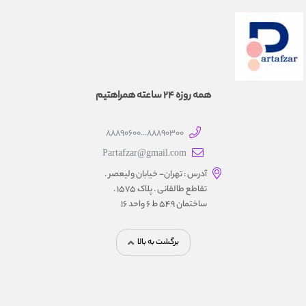
همه روزه 24 ساعته همراهتیم
88890300...88890600
Partafzar@gmail.com
آدرس : تهران- خیابان ولیعصر .
تقاطع طالقانی . پلاک 1575 .
ساختمان 549 ط 6 واحد 16
برگشت به بالا