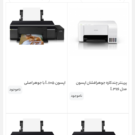
پرینتر چندکاره جوهرافشان اپسون
اپسون L805 با جوهر اصلی
مدل L3116
ناموجود
ناموجود