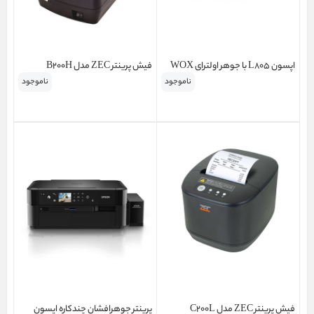
اپسون L805 با جوهر اولترای WOX
فیش پرینتر ZEC مدل B200H
ناموجود
ناموجود
فیش پرینتر ZEC مدل C200L
پرینتر جوهرافشان چندکاره اپسون