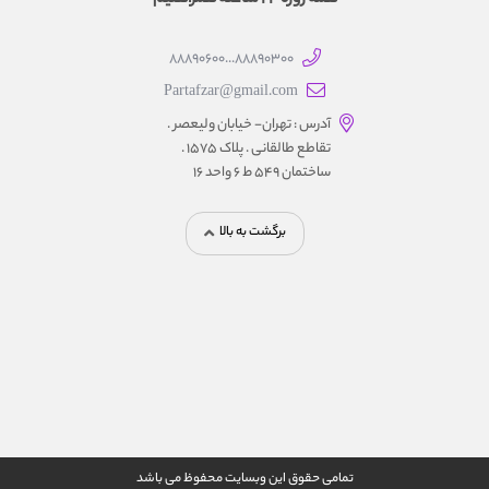
88890300...88890600
Partafzar@gmail.com
آدرس : تهران- خیابان ولیعصر .
تقاطع طالقانی . پلاک 1575 .
ساختمان 549 ط 6 واحد 16
برگشت به بالا
تمامی حقوق این وبسایت محفوظ می باشد