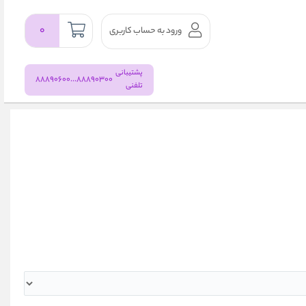
۰
ورود به حساب کاربری
پشتیبانی
88890300...88890600
تلفنی