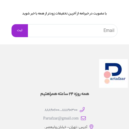
با عضویت در خبرنامه از آخرین تخفیفات زودتر از همه با خبر شوید
همه روزه 24 ساعته همراهتیم
88890300...88890600
Partafzar@gmail.com
آدرس : تهران- خیابان ولیعصر .