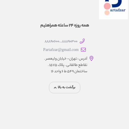
همه روزه 24 ساعته همراهتیم
88890300...88890600
Partafzar@gmail.com
آدرس : تهران- خیابان ولیعصر .
تقاطع طالقانی . پلاک 1575 .
ساختمان 549 ط 6 واحد 16
برگشت به بالا