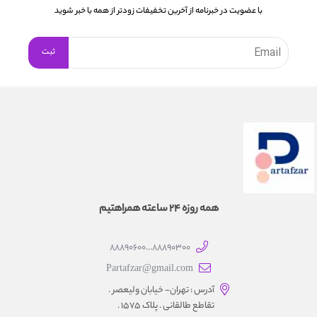
با عضویت در خبرنامه از آخرین تخفیفات زودتر از همه با خبر شوید
همه روزه 24 ساعته همراهتیم
88890300...88890600
Partafzar@gmail.com
آدرس : تهران- خیابان ولیعصر .
تقاطع طالقانی . پلاک 1575 .